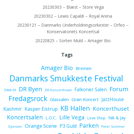
20230303 – Blæst – Store Vega
20230302 – Lewis Capaldi – Royal Arena
20230121 – Danmarks Underholdningsorkester – Orfeo –
Konservatoriets Koncertsal
20220825 – Sorten Muld – Amager Bio
Tags
Amager Bio
Bremen
Danmarks Smukkeste Festival
Forum
DR Byen
Falkoner Salen
DMA 09
DR Koncerthuset
Fredagsrock
JazzHouse
Glassalen
Grøn Koncert
KB Hallen
Koncerthuset
Kashmir
Kasper Eistrup
Koncertsalen
Lille Vega
L.O.C.
Nik & Jay
Love Shop
Parken
Orange Scene
P3 Guld
Operaen
Peter Sommer