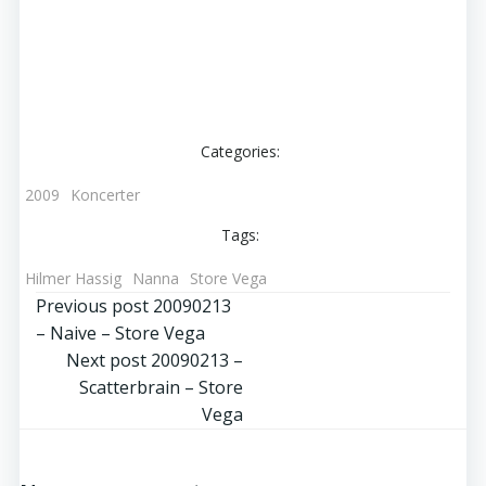
Categories:
2009
Koncerter
Tags:
Hilmer Hassig
Nanna
Store Vega
Post
Previous post
20090213
– Naive – Store Vega
navigation
Post
Next post
20090213 –
Scatterbrain – Store
navigation
Vega