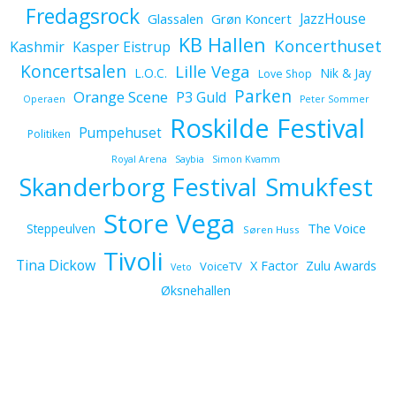
Fredagsrock
JazzHouse
Glassalen
Grøn Koncert
KB Hallen
Koncerthuset
Kashmir
Kasper Eistrup
Koncertsalen
Lille Vega
L.O.C.
Nik & Jay
Love Shop
Parken
Orange Scene
P3 Guld
Operaen
Peter Sommer
Roskilde Festival
Pumpehuset
Politiken
Royal Arena
Saybia
Simon Kvamm
Skanderborg Festival
Smukfest
Store Vega
The Voice
Steppeulven
Søren Huss
Tivoli
Tina Dickow
X Factor
Zulu Awards
VoiceTV
Veto
Øksnehallen