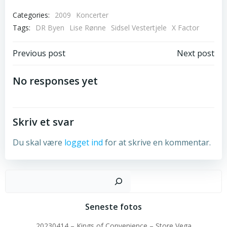
Categories:
2009
Koncerter
Tags:
DR Byen
Lise Rønne
Sidsel Vestertjele
X Factor
Post
Post
Previous post
Next post
navigation
navigation
No responses yet
Skriv et svar
Du skal være
logget ind
for at skrive en kommentar.
Sø
Seneste fotos
20230414 – Kings of Convenience – Store Vega