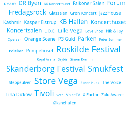
Forum
DR Byen
Falkoner Salen
DMA 09
DR Koncerthuset
Fredagsrock
JazzHouse
Glassalen
Grøn Koncert
KB Hallen
Koncerthuset
Kashmir
Kasper Eistrup
Koncertsalen
Lille Vega
L.O.C.
Nik & Jay
Love Shop
Parken
Orange Scene
P3 Guld
Operaen
Peter Sommer
Roskilde Festival
Pumpehuset
Politiken
Royal Arena
Saybia
Simon Kvamm
Skanderborg Festival
Smukfest
Store Vega
The Voice
Steppeulven
Søren Huss
Tivoli
Tina Dickow
X Factor
Zulu Awards
VoiceTV
Veto
Øksnehallen