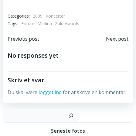
Categories:
2009
Koncerter
Tags:
Forum
Medina
Zulu Awards
Post
Post
Previous post
Next post
navigation
navigation
No responses yet
Skriv et svar
Du skal være
logget ind
for at skrive en kommentar.
Sø
Seneste fotos