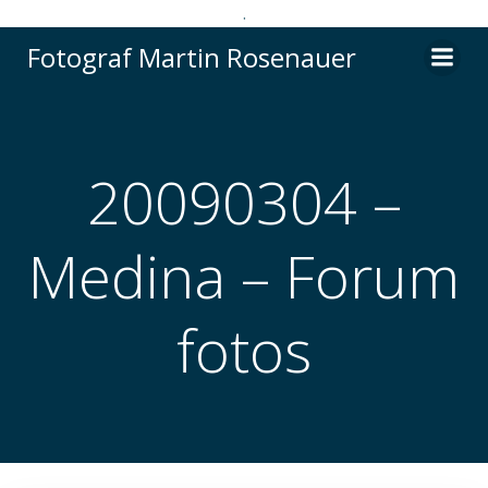
.
Videre
Fotograf Martin Rosenauer
til
indhold
20090304 –
Medina – Forum
fotos