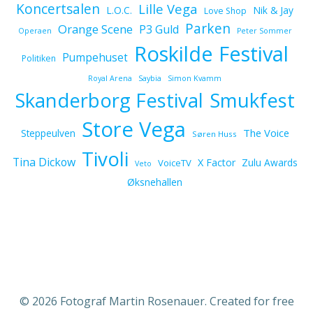
Koncertsalen
Lille Vega
L.O.C.
Nik & Jay
Love Shop
Parken
Orange Scene
P3 Guld
Operaen
Peter Sommer
Roskilde Festival
Pumpehuset
Politiken
Royal Arena
Saybia
Simon Kvamm
Skanderborg Festival
Smukfest
Store Vega
The Voice
Steppeulven
Søren Huss
Tivoli
Tina Dickow
X Factor
Zulu Awards
VoiceTV
Veto
Øksnehallen
© 2026 Fotograf Martin Rosenauer. Created for free