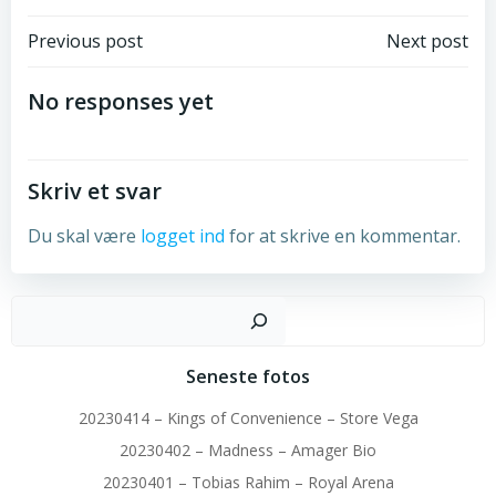
Post
Post
Previous post
Next post
navigation
navigation
No responses yet
Skriv et svar
Du skal være
logget ind
for at skrive en kommentar.
Sø
Seneste fotos
20230414 – Kings of Convenience – Store Vega
20230402 – Madness – Amager Bio
20230401 – Tobias Rahim – Royal Arena