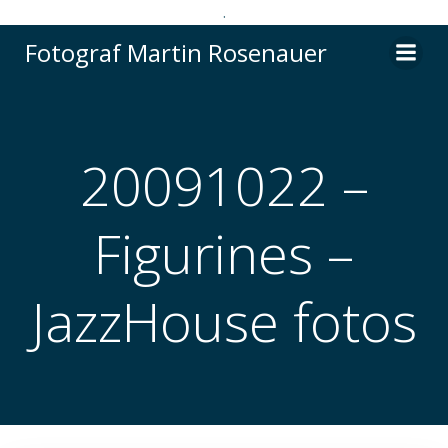
.
Videre
Fotograf Martin Rosenauer
til
indhold
20091022 –
Figurines –
JazzHouse fotos