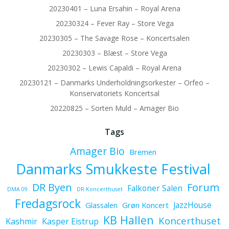
20230401 – Luna Ersahin – Royal Arena
20230324 – Fever Ray – Store Vega
20230305 – The Savage Rose – Koncertsalen
20230303 – Blæst – Store Vega
20230302 – Lewis Capaldi – Royal Arena
20230121 – Danmarks Underholdningsorkester – Orfeo –
Konservatoriets Koncertsal
20220825 – Sorten Muld – Amager Bio
Tags
Amager Bio
Bremen
Danmarks Smukkeste Festival
Forum
DR Byen
Falkoner Salen
DMA 09
DR Koncerthuset
Fredagsrock
JazzHouse
Glassalen
Grøn Koncert
KB Hallen
Koncerthuset
Kashmir
Kasper Eistrup