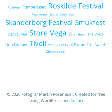
Roskilde Festival
Pumpehuset
Politiken
Royal Arena
Saybia
Simon Kvamm
Skanderborg Festival
Smukfest
Store Vega
The Voice
Steppeulven
Søren Huss
Tivoli
Tina Dickow
X Factor
Zulu Awards
VoiceTV
Veto
Øksnehallen
© 2026 Fotograf Martin Rosenauer. Created for free
using WordPress and
Colibri