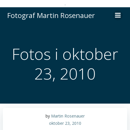
.
Videre
Fotograf Martin Rosenauer
til
indhold
Fotos i oktober
23, 2010
by
Martin Rosenauer
oktober 23, 2010