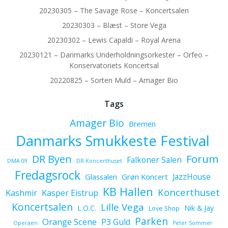
20230305 – The Savage Rose – Koncertsalen
20230303 – Blæst – Store Vega
20230302 – Lewis Capaldi – Royal Arena
20230121 – Danmarks Underholdningsorkester – Orfeo –
Konservatoriets Koncertsal
20220825 – Sorten Muld – Amager Bio
Tags
Amager Bio
Bremen
Danmarks Smukkeste Festival
Forum
DR Byen
Falkoner Salen
DMA 09
DR Koncerthuset
Fredagsrock
JazzHouse
Glassalen
Grøn Koncert
KB Hallen
Koncerthuset
Kashmir
Kasper Eistrup
Koncertsalen
Lille Vega
L.O.C.
Nik & Jay
Love Shop
Parken
Orange Scene
P3 Guld
Operaen
Peter Sommer