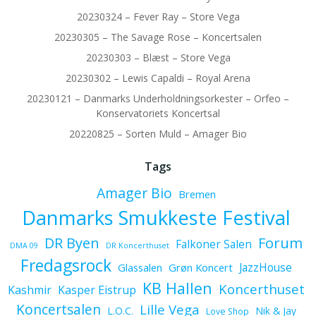
20230324 – Fever Ray – Store Vega
20230305 – The Savage Rose – Koncertsalen
20230303 – Blæst – Store Vega
20230302 – Lewis Capaldi – Royal Arena
20230121 – Danmarks Underholdningsorkester – Orfeo –
Konservatoriets Koncertsal
20220825 – Sorten Muld – Amager Bio
Tags
Amager Bio
Bremen
Danmarks Smukkeste Festival
Forum
DR Byen
Falkoner Salen
DMA 09
DR Koncerthuset
Fredagsrock
JazzHouse
Glassalen
Grøn Koncert
KB Hallen
Koncerthuset
Kashmir
Kasper Eistrup
Koncertsalen
Lille Vega
L.O.C.
Nik & Jay
Love Shop