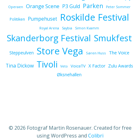
Parken
Orange Scene
P3 Guld
Operaen
Peter Sommer
Roskilde Festival
Pumpehuset
Politiken
Royal Arena
Saybia
Simon Kvamm
Skanderborg Festival
Smukfest
Store Vega
The Voice
Steppeulven
Søren Huss
Tivoli
Tina Dickow
X Factor
Zulu Awards
VoiceTV
Veto
Øksnehallen
© 2026 Fotograf Martin Rosenauer. Created for free
using WordPress and
Colibri