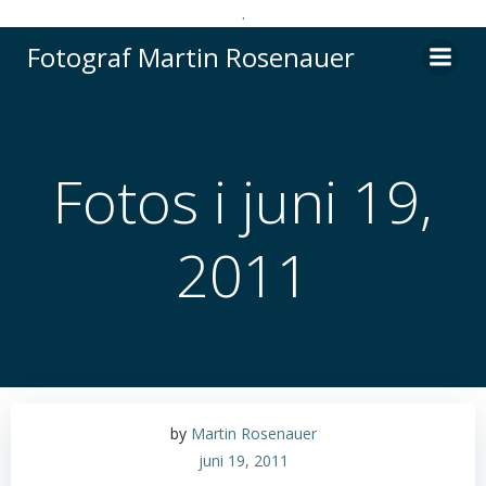
.
Videre
Fotograf Martin Rosenauer
til
indhold
Fotos i juni 19,
2011
by
Martin Rosenauer
juni 19, 2011