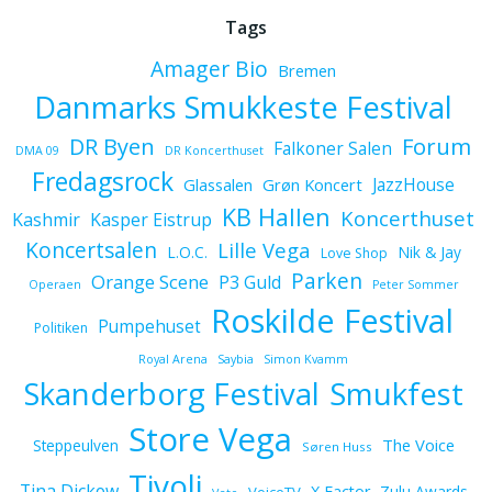
Tags
Amager Bio
Bremen
Danmarks Smukkeste Festival
Forum
DR Byen
Falkoner Salen
DMA 09
DR Koncerthuset
Fredagsrock
JazzHouse
Glassalen
Grøn Koncert
KB Hallen
Koncerthuset
Kashmir
Kasper Eistrup
Koncertsalen
Lille Vega
L.O.C.
Nik & Jay
Love Shop
Parken
Orange Scene
P3 Guld
Operaen
Peter Sommer
Roskilde Festival
Pumpehuset
Politiken
Royal Arena
Saybia
Simon Kvamm
Skanderborg Festival
Smukfest
Store Vega
The Voice
Steppeulven
Søren Huss
Tivoli
Tina Dickow
X Factor
Zulu Awards