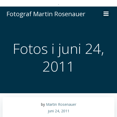
.
Videre
Fotograf Martin Rosenauer
til
indhold
Fotos i juni 24,
2011
by
Martin Rosenauer
juni 24, 2011