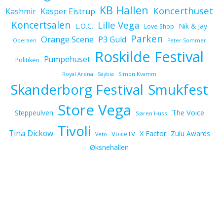
KB Hallen
Koncerthuset
Kashmir
Kasper Eistrup
Koncertsalen
Lille Vega
L.O.C.
Nik & Jay
Love Shop
Parken
Orange Scene
P3 Guld
Operaen
Peter Sommer
Roskilde Festival
Pumpehuset
Politiken
Royal Arena
Saybia
Simon Kvamm
Skanderborg Festival
Smukfest
Store Vega
The Voice
Steppeulven
Søren Huss
Tivoli
Tina Dickow
X Factor
Zulu Awards
VoiceTV
Veto
Øksnehallen