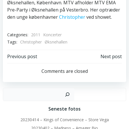
Øksnehallen, København. MTV afholder MTV EMA
Pre-Party i Øksnehallen på Vesterbro. Her optræder
den unge københavner
Christopher
ved showet.
Categories:
2011
Koncerter
Tags:
Christopher
Øksnehallen
Post
Post
Previous post
Next post
navigation
navigation
Comments are closed
Sø
Seneste fotos
20230414 – Kings of Convenience – Store Vega
20230402 – Madness – Amager Bio