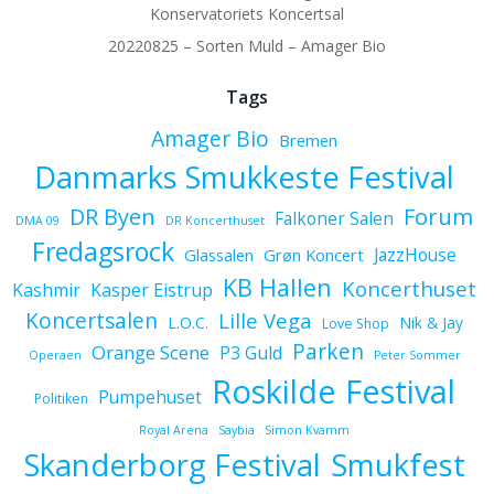
Konservatoriets Koncertsal
20220825 – Sorten Muld – Amager Bio
Tags
Amager Bio
Bremen
Danmarks Smukkeste Festival
Forum
DR Byen
Falkoner Salen
DMA 09
DR Koncerthuset
Fredagsrock
JazzHouse
Glassalen
Grøn Koncert
KB Hallen
Koncerthuset
Kashmir
Kasper Eistrup
Koncertsalen
Lille Vega
L.O.C.
Nik & Jay
Love Shop
Parken
Orange Scene
P3 Guld
Operaen
Peter Sommer
Roskilde Festival
Pumpehuset
Politiken
Royal Arena
Saybia
Simon Kvamm
Skanderborg Festival
Smukfest