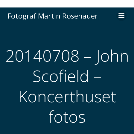
.
Videre
Fotograf Martin Rosenauer
til
indhold
20140708 – John
Scofield –
Koncerthuset
fotos