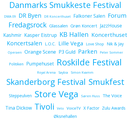
Danmarks Smukkeste Festival
Forum
DR Byen
Falkoner Salen
DMA 09
DR Koncerthuset
Fredagsrock
JazzHouse
Glassalen
Grøn Koncert
KB Hallen
Koncerthuset
Kashmir
Kasper Eistrup
Koncertsalen
Lille Vega
L.O.C.
Nik & Jay
Love Shop
Parken
Orange Scene
P3 Guld
Operaen
Peter Sommer
Roskilde Festival
Pumpehuset
Politiken
Royal Arena
Saybia
Simon Kvamm
Skanderborg Festival
Smukfest
Store Vega
The Voice
Steppeulven
Søren Huss
Tivoli
Tina Dickow
X Factor
Zulu Awards
VoiceTV
Veto
Øksnehallen