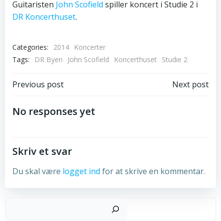
Guitaristen
John Scofield
spiller koncert i Studie 2 i
DR Koncerthuset
.
Categories:
2014
Koncerter
Tags:
DR Byen
John Scofield
Koncerthuset
Studie 2
Post
Post
Previous post
Next post
navigation
navigation
No responses yet
Skriv et svar
Du skal være
logget ind
for at skrive en kommentar.
Sø