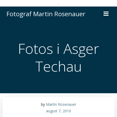
.
Videre
Fotograf Martin Rosenauer
til
indhold
Fotos i Asger
Techau
by
Martin Rosenauer
august 7, 2010