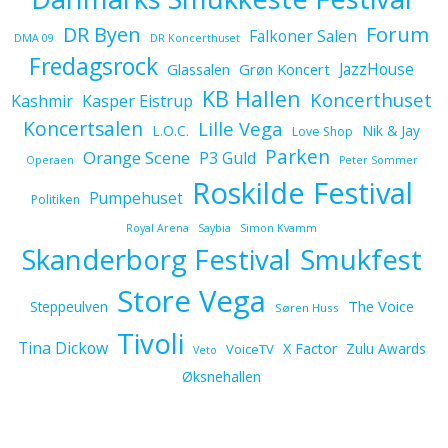
Forum
DR Byen
Falkoner Salen
DMA 09
DR Koncerthuset
Fredagsrock
JazzHouse
Glassalen
Grøn Koncert
KB Hallen
Koncerthuset
Kashmir
Kasper Eistrup
Koncertsalen
Lille Vega
L.O.C.
Nik & Jay
Love Shop
Parken
Orange Scene
P3 Guld
Operaen
Peter Sommer
Roskilde Festival
Pumpehuset
Politiken
Royal Arena
Saybia
Simon Kvamm
Skanderborg Festival
Smukfest
Store Vega
The Voice
Steppeulven
Søren Huss
Tivoli
Tina Dickow
X Factor
Zulu Awards
VoiceTV
Veto
Øksnehallen