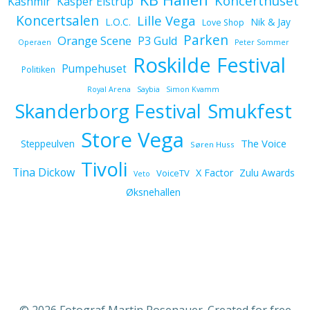
Koncerthuset
Kashmir
Kasper Eistrup
Koncertsalen
Lille Vega
L.O.C.
Nik & Jay
Love Shop
Parken
Orange Scene
P3 Guld
Operaen
Peter Sommer
Roskilde Festival
Pumpehuset
Politiken
Royal Arena
Saybia
Simon Kvamm
Skanderborg Festival
Smukfest
Store Vega
The Voice
Steppeulven
Søren Huss
Tivoli
Tina Dickow
X Factor
Zulu Awards
VoiceTV
Veto
Øksnehallen