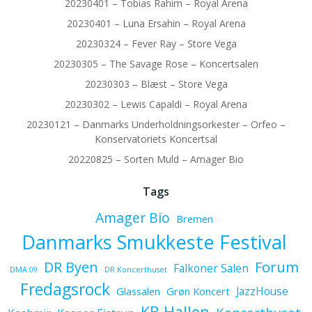
20230401 – Tobias Rahim – Royal Arena
20230401 – Luna Ersahin – Royal Arena
20230324 – Fever Ray – Store Vega
20230305 – The Savage Rose – Koncertsalen
20230303 – Blæst – Store Vega
20230302 – Lewis Capaldi – Royal Arena
20230121 – Danmarks Underholdningsorkester – Orfeo –
Konservatoriets Koncertsal
20220825 – Sorten Muld – Amager Bio
Tags
Amager Bio
Bremen
Danmarks Smukkeste Festival
Forum
DR Byen
Falkoner Salen
DMA 09
DR Koncerthuset
Fredagsrock
JazzHouse
Glassalen
Grøn Koncert
KB Hallen