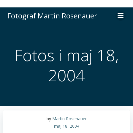
.
Videre
Fotograf Martin Rosenauer
til
indhold
Fotos i maj 18,
2004
by
Martin Rosenauer
maj 18, 2004