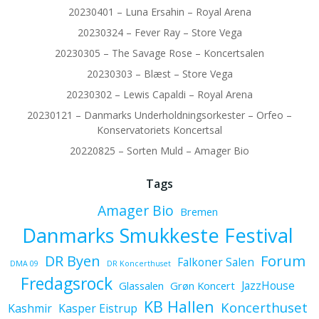
20230401 – Luna Ersahin – Royal Arena
20230324 – Fever Ray – Store Vega
20230305 – The Savage Rose – Koncertsalen
20230303 – Blæst – Store Vega
20230302 – Lewis Capaldi – Royal Arena
20230121 – Danmarks Underholdningsorkester – Orfeo –
Konservatoriets Koncertsal
20220825 – Sorten Muld – Amager Bio
Tags
Amager Bio
Bremen
Danmarks Smukkeste Festival
Forum
DR Byen
Falkoner Salen
DMA 09
DR Koncerthuset
Fredagsrock
JazzHouse
Glassalen
Grøn Koncert
KB Hallen
Koncerthuset
Kashmir
Kasper Eistrup