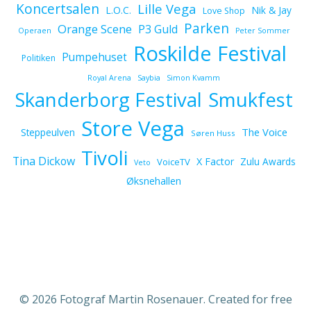
Koncertsalen
Lille Vega
L.O.C.
Nik & Jay
Love Shop
Parken
Orange Scene
P3 Guld
Operaen
Peter Sommer
Roskilde Festival
Pumpehuset
Politiken
Royal Arena
Saybia
Simon Kvamm
Skanderborg Festival
Smukfest
Store Vega
The Voice
Steppeulven
Søren Huss
Tivoli
Tina Dickow
X Factor
Zulu Awards
VoiceTV
Veto
Øksnehallen
© 2026 Fotograf Martin Rosenauer. Created for free