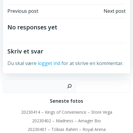
Post
Post
Previous post
Next post
navigation
navigation
No responses yet
Skriv et svar
Du skal være
logget ind
for at skrive en kommentar.
Sø
Seneste fotos
20230414 – Kings of Convenience – Store Vega
20230402 – Madness – Amager Bio
20230401 – Tobias Rahim – Royal Arena