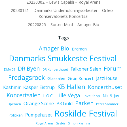
20230302 – Lewis Capaldi – Royal Arena
20230121 – Danmarks Underholdningsorkester – Orfeo –
Konservatoriets Koncertsal
20220825 – Sorten Muld – Amager Bio
Tags
Amager Bio
Bremen
Danmarks Smukkeste Festival
Forum
DR Byen
Falkoner Salen
DMA 09
DR Koncerthuset
Fredagsrock
JazzHouse
Glassalen
Grøn Koncert
KB Hallen
Koncerthuset
Kashmir
Kasper Eistrup
Koncertsalen
Lille Vega
L.O.C.
Nik & Jay
Love Shop
Parken
Orange Scene
P3 Guld
Operaen
Peter Sommer
Roskilde Festival
Pumpehuset
Politiken
Royal Arena
Saybia
Simon Kvamm