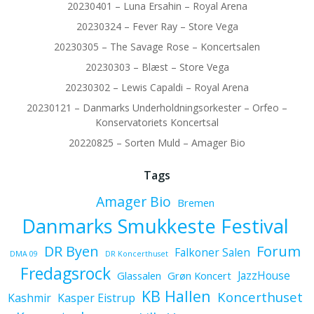
20230401 – Luna Ersahin – Royal Arena
20230324 – Fever Ray – Store Vega
20230305 – The Savage Rose – Koncertsalen
20230303 – Blæst – Store Vega
20230302 – Lewis Capaldi – Royal Arena
20230121 – Danmarks Underholdningsorkester – Orfeo –
Konservatoriets Koncertsal
20220825 – Sorten Muld – Amager Bio
Tags
Amager Bio
Bremen
Danmarks Smukkeste Festival
Forum
DR Byen
Falkoner Salen
DMA 09
DR Koncerthuset
Fredagsrock
JazzHouse
Glassalen
Grøn Koncert
KB Hallen
Koncerthuset
Kashmir
Kasper Eistrup