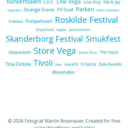
Koncertsalen
Lille Vega
L.O.C.
Nik & Jay
Love Shop
Parken
Orange Scene
P3 Guld
Operaen
Peter Sommer
Roskilde Festival
Pumpehuset
Politiken
Royal Arena
Saybia
Simon Kvamm
Skanderborg Festival
Smukfest
Store Vega
The Voice
Steppeulven
Søren Huss
Tivoli
Tina Dickow
X Factor
Zulu Awards
VoiceTV
Veto
Øksnehallen
© 2026 Fotograf Martin Rosenauer. Created for free