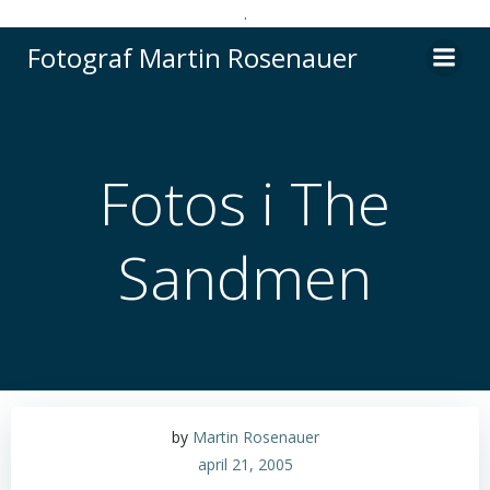
.
Videre
Fotograf Martin Rosenauer
til
indhold
Fotos i The
Sandmen
by
Martin Rosenauer
april 21, 2005