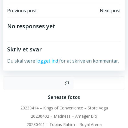
Post
Post
Previous post
Next post
navigation
navigation
No responses yet
Skriv et svar
Du skal være
logget ind
for at skrive en kommentar.
Sø
Seneste fotos
20230414 – Kings of Convenience – Store Vega
20230402 – Madness – Amager Bio
20230401 – Tobias Rahim – Royal Arena