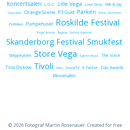
Koncertsalen
Lille Vega
L.O.C.
Nik & Jay
Love Shop
Parken
Orange Scene
P3 Guld
Operaen
Peter Sommer
Roskilde Festival
Pumpehuset
Politiken
Royal Arena
Saybia
Simon Kvamm
Skanderborg Festival
Smukfest
Store Vega
The Voice
Steppeulven
Søren Huss
Tivoli
Tina Dickow
X Factor
Zulu Awards
VoiceTV
Veto
Øksnehallen
© 2026 Fotograf Martin Rosenauer. Created for free