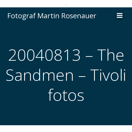
.
Videre
Fotograf Martin Rosenauer
til
indhold
20040813 – The
Sandmen – Tivoli
fotos