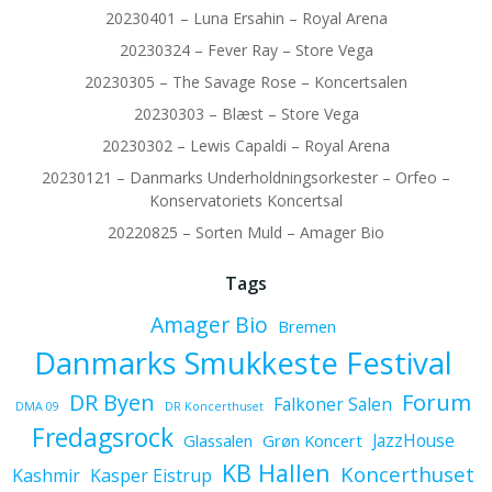
20230401 – Luna Ersahin – Royal Arena
20230324 – Fever Ray – Store Vega
20230305 – The Savage Rose – Koncertsalen
20230303 – Blæst – Store Vega
20230302 – Lewis Capaldi – Royal Arena
20230121 – Danmarks Underholdningsorkester – Orfeo –
Konservatoriets Koncertsal
20220825 – Sorten Muld – Amager Bio
Tags
Amager Bio
Bremen
Danmarks Smukkeste Festival
Forum
DR Byen
Falkoner Salen
DMA 09
DR Koncerthuset
Fredagsrock
JazzHouse
Glassalen
Grøn Koncert
KB Hallen
Koncerthuset
Kashmir
Kasper Eistrup