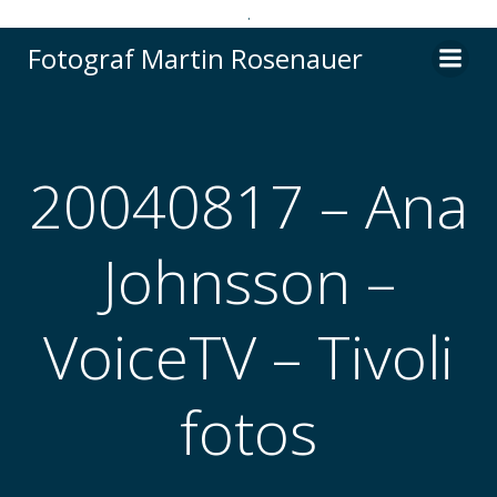
.
Videre
Fotograf Martin Rosenauer
til
indhold
20040817 – Ana
Johnsson –
VoiceTV – Tivoli
fotos