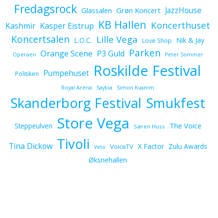
Fredagsrock
JazzHouse
Glassalen
Grøn Koncert
KB Hallen
Koncerthuset
Kashmir
Kasper Eistrup
Koncertsalen
Lille Vega
L.O.C.
Nik & Jay
Love Shop
Parken
Orange Scene
P3 Guld
Operaen
Peter Sommer
Roskilde Festival
Pumpehuset
Politiken
Royal Arena
Saybia
Simon Kvamm
Skanderborg Festival
Smukfest
Store Vega
The Voice
Steppeulven
Søren Huss
Tivoli
Tina Dickow
X Factor
Zulu Awards
VoiceTV
Veto
Øksnehallen