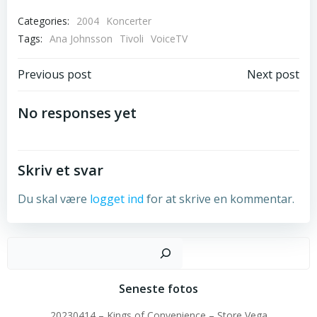
Categories:
2004
Koncerter
Tags:
Ana Johnsson
Tivoli
VoiceTV
Post
Post
Previous post
Next post
navigation
navigation
No responses yet
Skriv et svar
Du skal være
logget ind
for at skrive en kommentar.
Sø
Seneste fotos
20230414 – Kings of Convenience – Store Vega