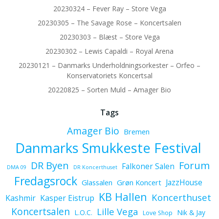
20230324 – Fever Ray – Store Vega
20230305 – The Savage Rose – Koncertsalen
20230303 – Blæst – Store Vega
20230302 – Lewis Capaldi – Royal Arena
20230121 – Danmarks Underholdningsorkester – Orfeo –
Konservatoriets Koncertsal
20220825 – Sorten Muld – Amager Bio
Tags
Amager Bio
Bremen
Danmarks Smukkeste Festival
Forum
DR Byen
Falkoner Salen
DMA 09
DR Koncerthuset
Fredagsrock
JazzHouse
Glassalen
Grøn Koncert
KB Hallen
Koncerthuset
Kashmir
Kasper Eistrup
Koncertsalen
Lille Vega
L.O.C.
Nik & Jay
Love Shop