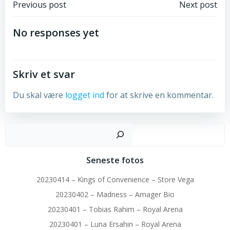
Post
Post
Previous post
Next post
navigation
navigation
No responses yet
Skriv et svar
Du skal være
logget ind
for at skrive en kommentar.
Sø
Seneste fotos
20230414 – Kings of Convenience – Store Vega
20230402 – Madness – Amager Bio
20230401 – Tobias Rahim – Royal Arena
20230401 – Luna Ersahin – Royal Arena