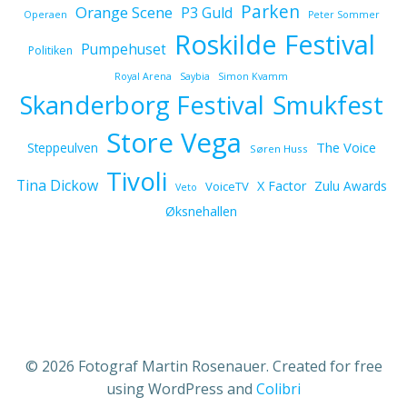
Parken
Orange Scene
P3 Guld
Operaen
Peter Sommer
Roskilde Festival
Pumpehuset
Politiken
Royal Arena
Saybia
Simon Kvamm
Skanderborg Festival
Smukfest
Store Vega
The Voice
Steppeulven
Søren Huss
Tivoli
Tina Dickow
X Factor
Zulu Awards
VoiceTV
Veto
Øksnehallen
© 2026 Fotograf Martin Rosenauer. Created for free
using WordPress and
Colibri