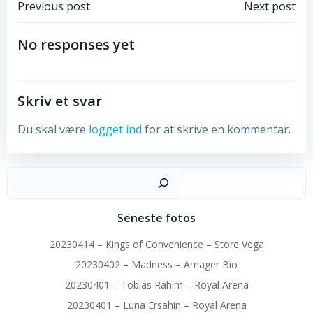
Post
Post
Previous post
Next post
navigation
navigation
No responses yet
Skriv et svar
Du skal være
logget ind
for at skrive en kommentar.
Sø
Seneste fotos
20230414 – Kings of Convenience – Store Vega
20230402 – Madness – Amager Bio
20230401 – Tobias Rahim – Royal Arena
20230401 – Luna Ersahin – Royal Arena