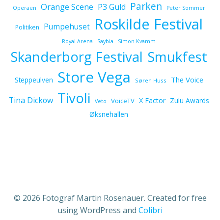
Parken
Orange Scene
P3 Guld
Operaen
Peter Sommer
Roskilde Festival
Pumpehuset
Politiken
Royal Arena
Saybia
Simon Kvamm
Skanderborg Festival
Smukfest
Store Vega
The Voice
Steppeulven
Søren Huss
Tivoli
Tina Dickow
X Factor
Zulu Awards
VoiceTV
Veto
Øksnehallen
© 2026 Fotograf Martin Rosenauer. Created for free
using WordPress and
Colibri