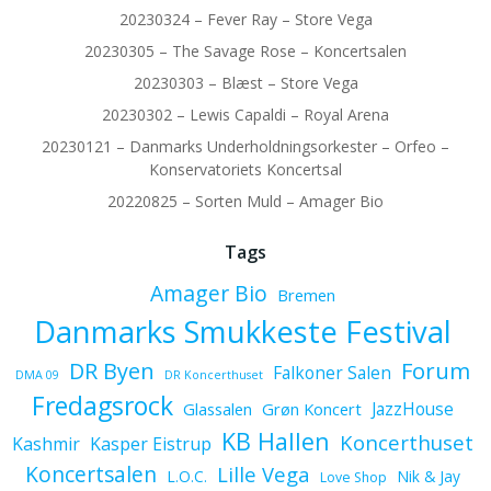
20230324 – Fever Ray – Store Vega
20230305 – The Savage Rose – Koncertsalen
20230303 – Blæst – Store Vega
20230302 – Lewis Capaldi – Royal Arena
20230121 – Danmarks Underholdningsorkester – Orfeo –
Konservatoriets Koncertsal
20220825 – Sorten Muld – Amager Bio
Tags
Amager Bio
Bremen
Danmarks Smukkeste Festival
Forum
DR Byen
Falkoner Salen
DMA 09
DR Koncerthuset
Fredagsrock
JazzHouse
Glassalen
Grøn Koncert
KB Hallen
Koncerthuset
Kashmir
Kasper Eistrup
Koncertsalen
Lille Vega
L.O.C.
Nik & Jay
Love Shop